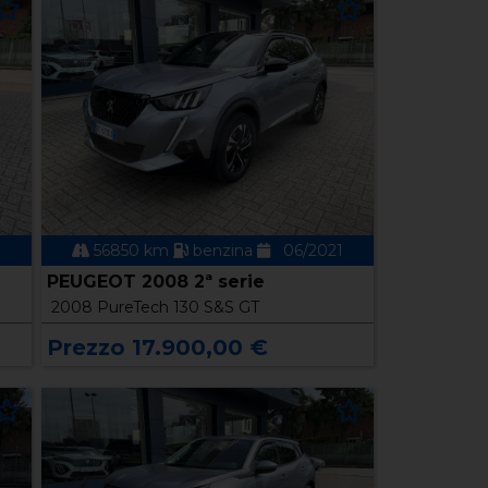
1
56850 km
benzina
06/2021
PEUGEOT 2008 2ª serie
2008 PureTech 130 S&S GT
Prezzo 17.900,00 €