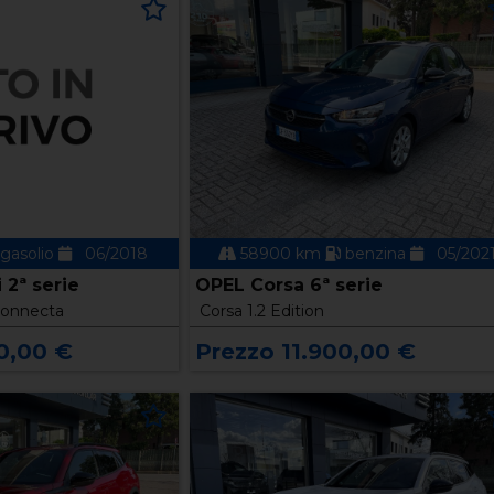
gasolio
06/2018
58900 km
benzina
05/202
2ª serie
OPEL Corsa 6ª serie
Connecta
Corsa 1.2 Edition
0,00 €
Prezzo 11.900,00 €