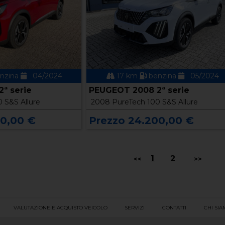
nzina
04/2024
17 km
benzina
05/2024
ª serie
PEUGEOT 2008 2ª serie
 S&S Allure
2008 PureTech 100 S&S Allure
00,00 €
Prezzo 24.200,00 €
1
2
<<
>>
VALUTAZIONE E ACQUISTO VEICOLO
SERVIZI
CONTATTI
CHI SI