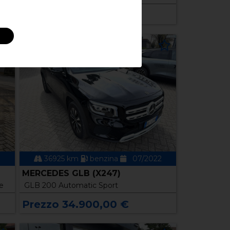
Prezzo 19.600,00 €
36925 km
benzina
07/2022
MERCEDES GLB (X247)
e
GLB 200 Automatic Sport
Prezzo 34.900,00 €