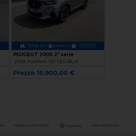
78366 km
benzina
12/2020
PEUGEOT 2008 2ª serie
2008 PureTech 130 S&S Allure
Prezzo 15.900,00 €
AMO
PROMOZIONI & NEWS
AREA RISERVATA
PREFERITI