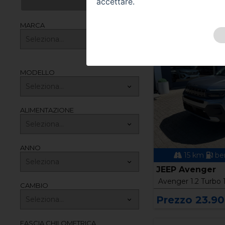
accettare.
MARCA
MODELLO
ALIMENTAZIONE
ANNO
15 km
be
JEEP Avenger
Avenger 1.2 Turbo 
CAMBIO
Prezzo 23.9
FASCIA CHILOMETRICA