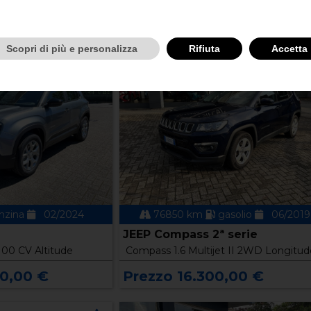
Scopri di più e personalizza
Rifiuta
Accetta
nzina
02/2024
76850 km
gasolio
06/2019
JEEP Compass 2ª serie
100 CV Altitude
Compass 1.6 Multijet II 2WD Longitud
00,00 €
Prezzo 16.300,00 €