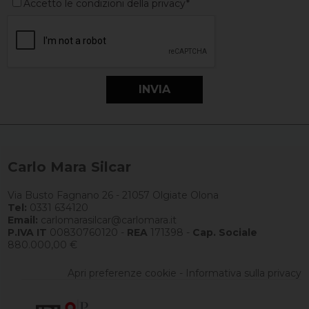
Accetto le condizioni della privacy*
Carlo Mara Silcar
Via Busto Fagnano 26 - 21057 Olgiate Olona
Tel:
0331 634120
Email:
carlomarasilcar@carlomara.it
P.IVA IT
00830760120 -
REA
171398 -
Cap. Sociale
880.000,00 €
Apri preferenze cookie
-
Informativa sulla privacy