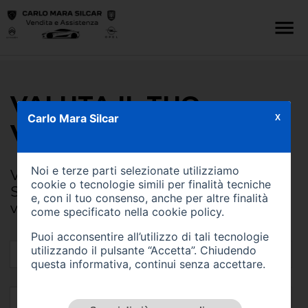
VALUTA IL TUO
Carlo Mara Silcar
X
VEICOLO
Noi e terze parti selezionate utilizziamo
Vuoi vendere la tua auto? Con Carlo Mara
cookie o tecnologie simili per finalità tecniche
Silcar riceverai una valutazione della tua
e, con il tuo consenso, anche per altre finalità
vecchia auto compilando il form
come specificato nella
cookie policy
.
Puoi acconsentire all’utilizzo di tali tecnologie
utilizzando il pulsante “Accetta”. Chiudendo
questa informativa, continui senza accettare.