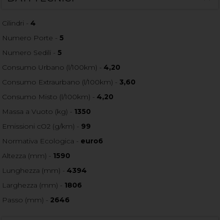
Cilindri -
4
Numero Porte -
5
Numero Sedili -
5
Consumo Urbano (l/100km) -
4,20
Consumo Extraurbano (l/100km) -
3,60
Consumo Misto (l/100km) -
4,20
Massa a Vuoto (kg) -
1350
Emissioni cO2 (g/km) -
99
Normativa Ecologica -
euro6
Altezza (mm) -
1590
Lunghezza (mm) -
4394
Larghezza (mm) -
1806
Passo (mm) -
2646