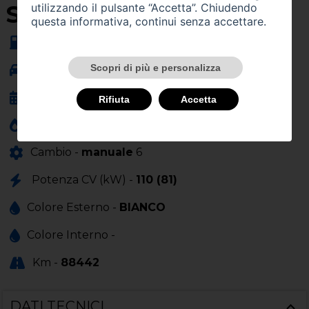
SU QUEST'AUTO
utilizzando il pulsante “Accetta”. Chiudendo
questa informativa, continui senza accettare.
Alimentazione -
gasolio
Scopri di più e personalizza
Carrozzeria -
fuoristrada
Anno Immatricolazione -
06/2018
Rifiuta
Accetta
Cilindrata (cc) -
1461
Cambio -
manuale
6
Potenza CV (kW) -
110 (81)
Colore Esterno -
BIANCO
Colore Interno -
Km -
88442
DATI TECNICI