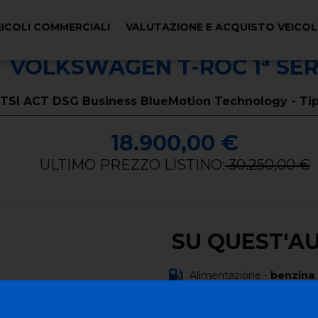
EICOLI COMMERCIALI
VALUTAZIONE E ACQUISTO VEICO
VOLKSWAGEN T-ROC 1ª SER
5 TSI ACT DSG Business BlueMotion Technology - Ti
18.900,00 €
ULTIMO PREZZO LISTINO:
30.250,00 €
SU QUEST'A
Alimentazione -
benzina
Carrozzeria -
fuoristrada