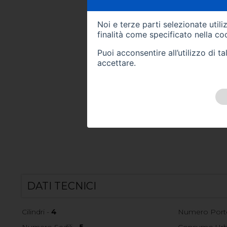
Noi e terze parti selezionate util
finalità come specificato nella
coo
Puoi acconsentire all’utilizzo di 
accettare.
DATI TECNICI
Cilindri -
4
Numero Port
Numero Sedili -
5
Consumo Urba