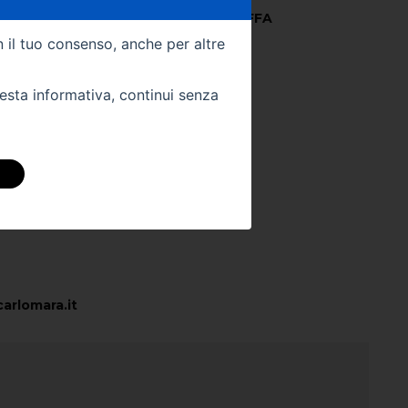
21
Colore Interno -
STOFFA
n il tuo consenso, anche per altre
Km -
81907
uesta informativa, continui senza
 DIRETTAMENTE
stra sede:
arlomara.it