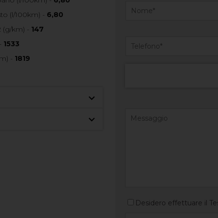
o (l/100km) -
6,80
 (g/km) -
147
-
1533
m) -
1819
Desidero effettuare il Te