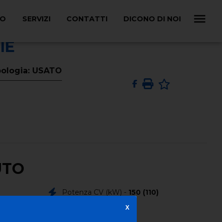
LO
SERVIZI
CONTATTI
DICONO DI NOI
IE
pologia: USATO
UTO
Potenza CV (kW) -
150 (110)
X
Colore Esterno -