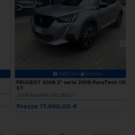
56850 km
benzina
PEUGEOT 2008 2ª serie 2008 PureTech 130 S&S
P
GT
A
2008 PureTech 130 S&S GT
2
Prezzo 17.900,00 €
P